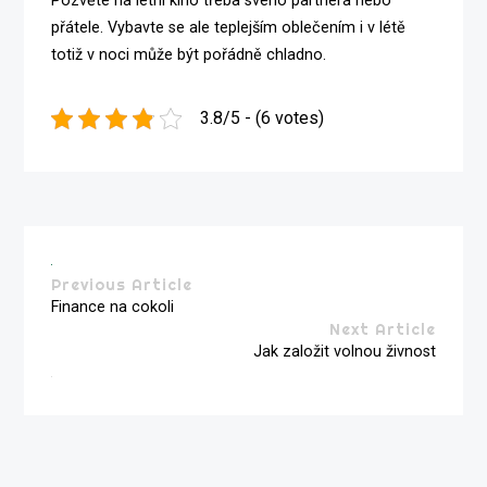
Pozvěte na letní kino třeba svého partnera nebo
přátele. Vybavte se ale teplejším oblečením i v létě
totiž v noci může být pořádně chladno.
3.8/5 - (6 votes)
Previous Article
Finance na cokoli
Next Article
Jak založit volnou živnost