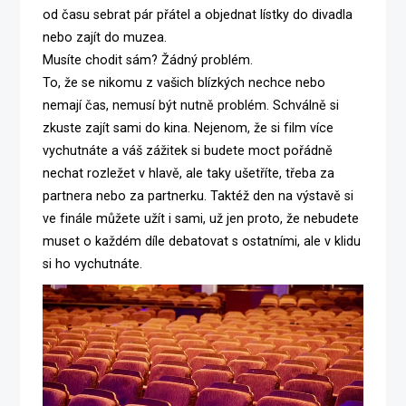
od času sebrat pár přátel a objednat lístky do divadla
nebo zajít do muzea.
Musíte chodit sám? Žádný problém.
To, že se nikomu z vašich blízkých nechce nebo
nemají čas, nemusí být nutně problém. Schválně si
zkuste zajít sami do kina. Nejenom, že si film více
vychutnáte a váš zážitek si budete moct pořádně
nechat rozležet v hlavě, ale taky ušetříte, třeba za
partnera nebo za partnerku. Taktéž den na výstavě si
ve finále můžete užít i sami, už jen proto, že nebudete
muset o každém díle debatovat s ostatními, ale v klidu
si ho vychutnáte.