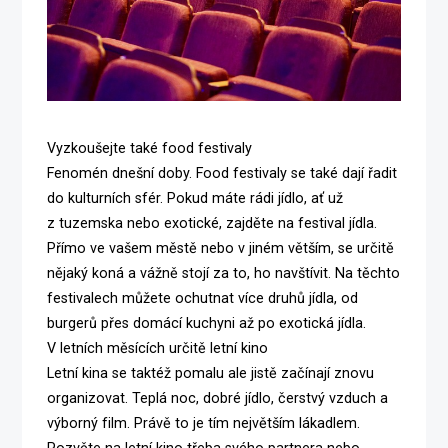
Vyzkoušejte také food festivaly
Fenomén dnešní doby. Food festivaly se také dají řadit
do kulturních sfér. Pokud máte rádi jídlo, ať už
z tuzemska nebo exotické, zajděte na festival jídla.
Přímo ve vašem městě nebo v jiném větším, se určitě
nějaký koná a vážně stojí za to, ho navštívit. Na těchto
festivalech můžete ochutnat více druhů jídla, od
burgerů přes domácí kuchyni až po exotická jídla.
V letních měsících určitě letní kino
Letní kina se taktéž pomalu ale jistě začínají znovu
organizovat. Teplá noc, dobré jídlo, čerstvý vzduch a
výborný film. Právě to je tím největším lákadlem.