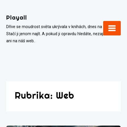
Skip
to
Playall
content
Dříve se moudrost světa ukrývala v knihách, dnes na internetu.
Stačí ji jenom najít. A pokud ji opravdu hledáte, nezapomeňte
ani na náš web.
Rubrika:
Web