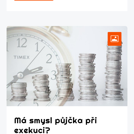
Má smysl půjčka při
exekuci?