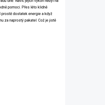
řadu dne. Navíc jejich výkon nebyl na
hodně pomoci. Přes léto klidně
í prostě dostatek energie a když
u za naprostý pakatel. Což je jistě