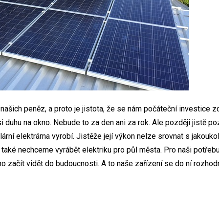
 našich peněz, a proto je jistota, že se nám počáteční investice zc
 duhu na okno. Nebude to za den ani za rok. Ale později jistě po
ární elektrárna vyrobí. Jistěže její výkon nelze srovnat s jakouko
my také nechceme vyrábět elektriku pro půl města. Pro naši potřebu
no začít vidět do budoucnosti. A to naše zařízení se do ní rozh