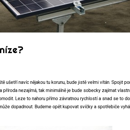
níze?
 ušetří navíc nějakou tu korunu, bude jistě velmi vítán. Spojit po
ta příroda nezajímá, tak minimálně je bude sobecky zajímat vlast
komodit. Leze to nahoru přímo závratnou rychlostí a snad se to d
 to může dopadnout. Budeme opět kupovat svíčky a spotřebiče v