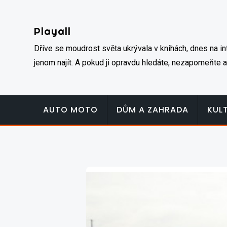
Skip
to
Playall
content
Dříve se moudrost světa ukrývala v knihách, dnes na inte
jenom najít. A pokud ji opravdu hledáte, nezapomeňte a
AUTO MOTO
DŮM A ZAHRADA
KUL