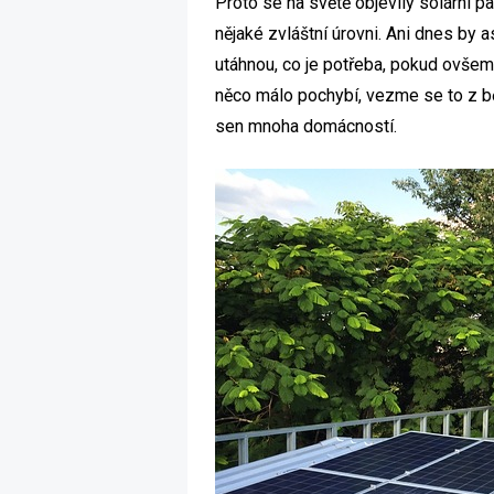
Proto se na světě objevily solární pa
nějaké zvláštní úrovni. Ani dnes by 
utáhnou, co je potřeba, pokud ovšem
něco málo pochybí, vezme se to z běž
sen mnoha domácností.