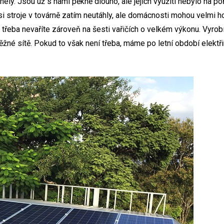
nely. Jsou už s námi pěkně dlouho, ale jejich využití nebylo na po
asi stroje v továrně zatím neutáhly, ale domácnosti mohou velmi 
 třeba nevaříte zároveň na šesti vařičích o velkém výkonu. Vyrob
né sítě. Pokud to však není třeba, máme po letní období elektřin