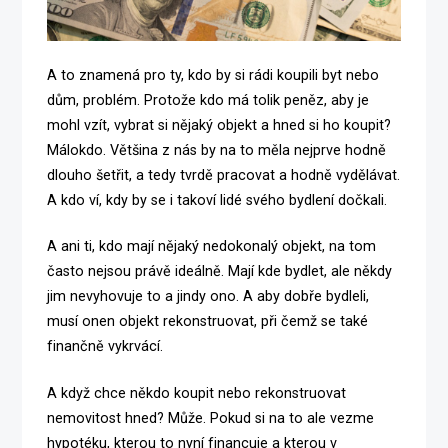
A to znamená pro ty, kdo by si rádi koupili byt nebo
dům, problém. Protože kdo má tolik peněz, aby je
mohl vzít, vybrat si nějaký objekt a hned si ho koupit?
Málokdo. Většina z nás by na to měla nejprve hodně
dlouho šetřit, a tedy tvrdě pracovat a hodně vydělávat.
A kdo ví, kdy by se i takoví lidé svého bydlení dočkali.
A ani ti, kdo mají nějaký nedokonalý objekt, na tom
často nejsou právě ideálně. Mají kde bydlet, ale někdy
jim nevyhovuje to a jindy ono. A aby dobře bydleli,
musí onen objekt rekonstruovat, při čemž se také
finančně vykrvácí.
A když chce někdo koupit nebo rekonstruovat
nemovitost hned? Může. Pokud si na to ale vezme
hypotéku, kterou to nyní financuje a kterou v