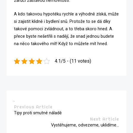
zaručí zástavou nemovitosti.
A kdo takovou hypotéku rychle a výhodně získá, může
si zajistit klidně i bydlení snů. Protože to se dá díky
takové pomoci zvládnout, a to třeba skoro hned. A
přece byste nešetřili s nadějí, že snad jednou budete
na něco takového mít! Když to můžete mít hned.
4.1/5 - (11 votes)
Previous Article
Tipy proti smutné náladě
Next Article
Vystěhujeme, odvezeme, uklidíme…