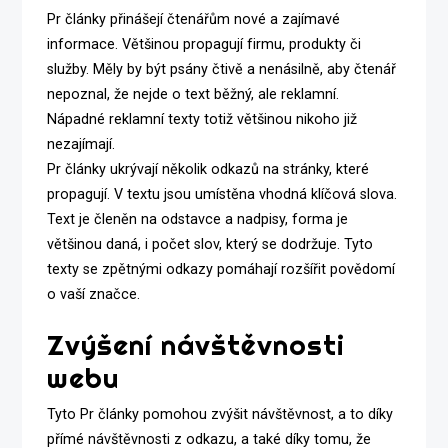
Pr články přinášejí čtenářům nové a zajímavé
informace. Většinou propagují firmu, produkty či
služby. Měly by být psány čtivě a nenásilně, aby čtenář
nepoznal, že nejde o text běžný, ale reklamní.
Nápadné reklamní texty totiž většinou nikoho již
nezajímají.
Pr články
ukrývají několik odkazů na stránky, které
propagují. V textu jsou umístěna vhodná klíčová slova.
Text je členěn na odstavce a nadpisy, forma je
většinou daná, i počet slov, který se dodržuje. Tyto
texty se zpětnými odkazy pomáhají rozšířit povědomí
o vaší značce.
Zvýšení návštěvnosti
webu
Tyto Pr články pomohou zvýšit návštěvnost, a to díky
přímé návštěvnosti z odkazu, a také díky tomu, že