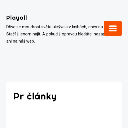
Skip
to
Playall
content
Dříve se moudrost světa ukrývala v knihách, dnes na internetu.
Stačí ji jenom najít. A pokud ji opravdu hledáte, nezapomeňte
ani na náš web.
Pr články