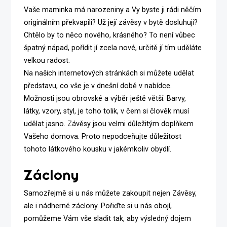
Vaše maminka má narozeniny a Vy byste ji rádi něčím
originálním překvapili? Už její závěsy v bytě dosluhují?
Chtělo by to něco nového, krásného? To není vůbec
špatný nápad, pořídit jí zcela nové, určitě jí tím uděláte
velkou radost.
Na našich internetových stránkách si můžete udělat
představu, co vše je v dnešní době v nabídce.
Možnosti jsou obrovské a výběr ještě větší. Barvy,
látky, vzory, styl, je toho tolik, v čem si člověk musí
udělat jasno. Závěsy jsou velmi důležitým doplňkem
Vašeho domova. Proto nepodceňujte důležitost
tohoto látkového kousku v jakémkoliv obydlí.
Záclony
Samozřejmě si u nás můžete zakoupit nejen
Závěsy
,
ale i nádherné záclony. Pořiďte si u nás obojí,
pomůžeme Vám vše sladit tak, aby výsledný dojem