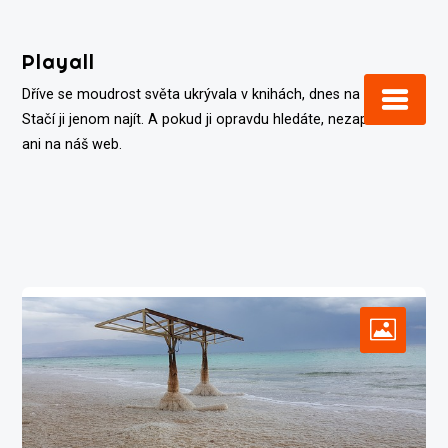
Skip
to
Playall
content
Dříve se moudrost světa ukrývala v knihách, dnes na internetu.
Stačí ji jenom najít. A pokud ji opravdu hledáte, nezapomeňte
ani na náš web.