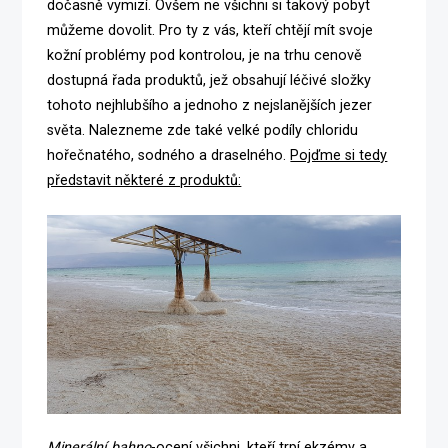
dočasně vymizí. Ovšem ne všichni si takový pobyt
můžeme dovolit. Pro ty z vás, kteří chtějí mít svoje
kožní problémy pod kontrolou, je na trhu cenově
dostupná řada produktů, jež obsahují léčivé složky
tohoto nejhlubšího a jednoho z nejslanějších jezer
světa. Nalezneme zde také velké podíly chloridu
hořečnatého, sodného a draselného.
Pojďme si tedy
představit některé z produktů:
Minerální bahno
-ocení všichni, kteří trpí ekzémy a