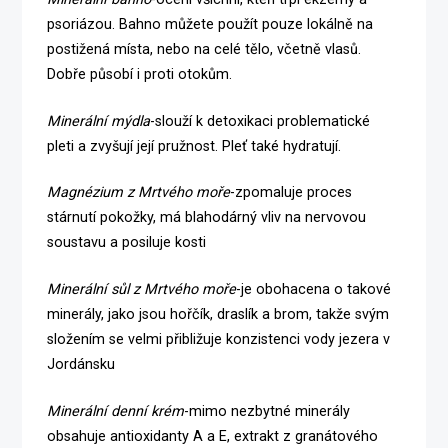
psoriázou. Bahno můžete použít pouze lokálně na
postižená místa, nebo na celé tělo, včetně vlasů.
Dobře působí i proti otokům.
Minerální mýdla
-slouží k detoxikaci problematické
pleti a zvyšují její pružnost. Pleť také hydratují.
Magnézium z Mrtvého moře
-zpomaluje proces
stárnutí pokožky, má blahodárný vliv na nervovou
soustavu a posiluje kosti
Minerální sůl z Mrtvého moře
-je obohacena o takové
minerály, jako jsou hořčík, draslík a brom, takže svým
složením se velmi přibližuje konzistenci vody jezera v
Jordánsku
Minerální denní krém
-mimo nezbytné minerály
obsahuje antioxidanty A a E, extrakt z granátového