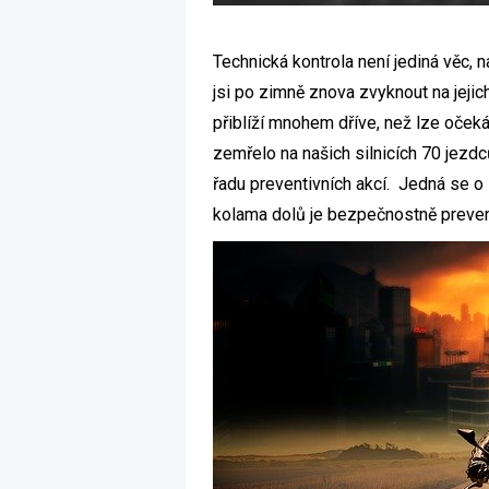
Technická kontrola není jediná věc, 
jsi po zimně znova zvyknout na jejic
přiblíží mnohem dříve, než lze oček
zemřelo na našich silnicích 70 jezd
řadu preventivních akcí. Jedná se 
kolama dolů je bezpečnostně prevent