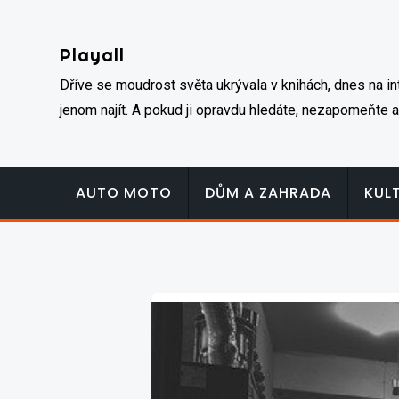
Skip
to
Playall
content
Dříve se moudrost světa ukrývala v knihách, dnes na inte
jenom najít. A pokud ji opravdu hledáte, nezapomeňte a
AUTO MOTO
DŮM A ZAHRADA
KUL