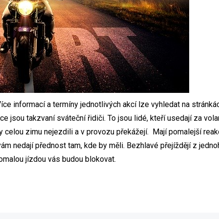
 Více informací a termíny jednotlivých akcí lze vyhledat na stránká
ice jsou takzvaní sváteční řidiči. To jsou lidé, kteří usedají za vola
 celou zimu nejezdili a v provozu překážejí. Mají pomalejší reakc
e vám nedají přednost tam, kde by měli. Bezhlavé přejíždějí z jedn
pomalou jízdou vás budou blokovat.