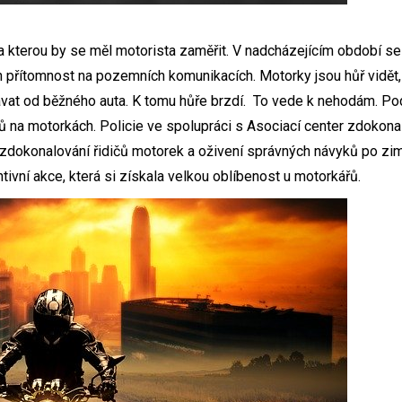
na kterou by se měl motorista zaměřit. V nadcházejícím období se n
h přítomnost na pozemních komunikacích. Motorky jsou hůř vidět, 
ávat od běžného auta. K tomu hůře brzdí. To vede k nehodám. Podl
ců na motorkách. Policie ve spolupráci s Asociací center zdokona
o zdokonalování řidičů motorek a oživení správných návyků po z
ivní akce, která si získala velkou oblíbenost u motorkářů.