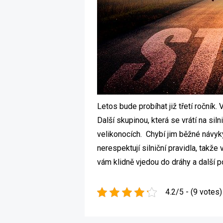
Letos bude probíhat již třetí ročník.
Další skupinou, která se vrátí na siln
velikonocích. Chybí jim běžné návyky
nerespektují silniční pravidla, takž
vám klidně vjedou do dráhy a další 
4.2/5 - (9 votes)