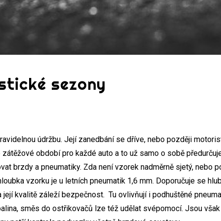
stické sezony
pravidelnou údržbu. Její zanedbání se dříve, nebo později motori
je zátěžové období pro každé auto a to už samo o sobě předurčuje
lovat brzdy a pneumatiky. Zda není vzorek nadměrně sjetý, nebo
 hloubka vzorku je u letních pneumatik 1,6 mm. Doporučuje se hlu
 na její kvalitě záleží bezpečnost. Tu ovlivňují i podhuštěné pneum
palina, směs do ostřikovačů lze též udělat svépomocí. Jsou však v