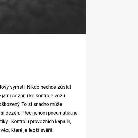
stovy vymstí. Nikdo nechce zůstat
 jarní sezonu ke kontrole vozu.
 poškozený. To si snadno může
bší dezén. Přeci jenom pneumatika je
atiky. Kontrolu provozních kapalin,
ěci, které je lepší svěřit