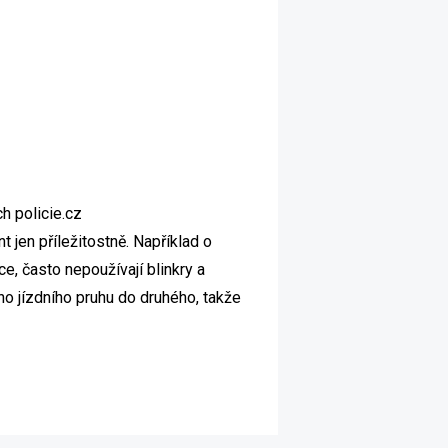
ch policie.cz
nt jen příležitostně. Například o
e, často nepoužívají blinkry a
oho jízdního pruhu do druhého, takže