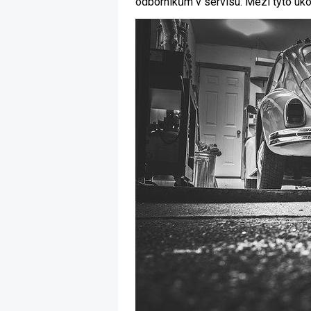
odborníkům v servisu. Mezi tyto úko