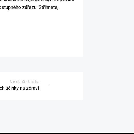
postupného zářezu. Střihnete,
Next Article
ich účinky na zdraví