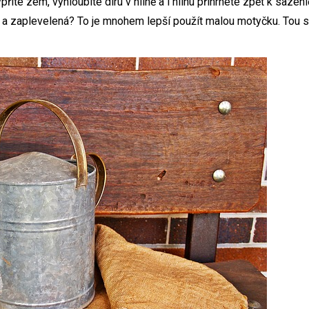
příte zem, vyhloubíte díru v hlíně a i hlínu přihrnete zpět k saze
 a zaplevelená? To je mnohem lepší použít malou motyčku. Tou si 