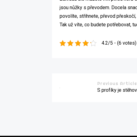
jsou nůžky s převodem. Docela snadno
povolíte, střihnete, převod přeskočí,
Tak už víte, co budete potřebovat, t
4.2/5 - (6 votes)
Previous Articl
S profíky je stěho