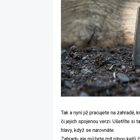
Tak a nyní již pracujete na zahradě, 
či jejich spojenou verzi. Ušetříte si
hlavy, když se narovnáte.
Zahradu ale můžete mít plnou keřů či 