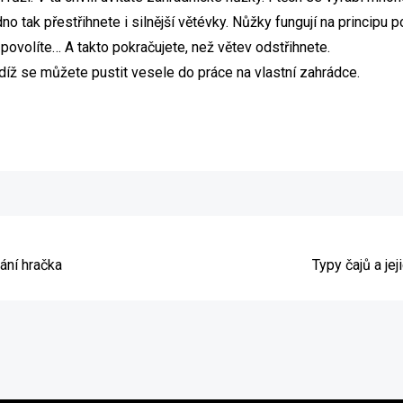
 tak přestřihnete i silnější větévky. Nůžky fungují na principu 
 povolíte… A takto pokračujete, než větev odstřihnete.
udíž se můžete pustit vesele do práce na vlastní zahrádce.
e
vání hračka
Typy čajů a jej