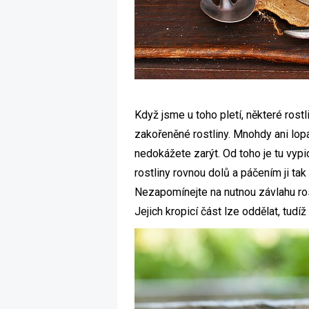
Když jsme u toho pletí, některé rost
zakořeněné rostliny. Mnohdy ani lopat
nedokážete zarýt. Od toho je tu vypi
rostliny rovnou dolů a páčením ji tak
Nezapomínejte na nutnou závlahu rost
Jejich kropicí část lze oddělat, tud