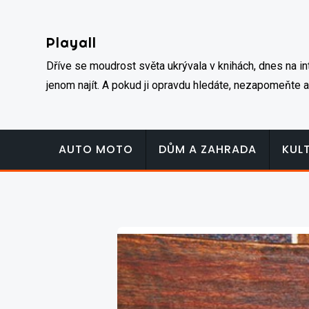
Skip
to
Playall
content
Dříve se moudrost světa ukrývala v knihách, dnes na inte
jenom najít. A pokud ji opravdu hledáte, nezapomeňte a
AUTO MOTO
DŮM A ZAHRADA
KUL