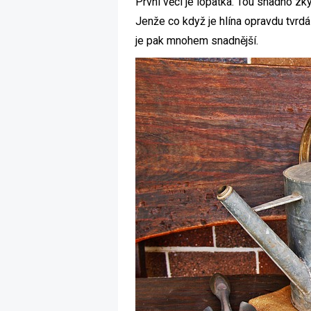
První věcí je lopatka. Tou snadno zky
Jenže co když je hlína opravdu tvrdá
je pak mnohem snadnější.