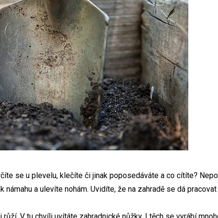
krčíte se u plevelu, klečíte či jinak poposedáváte a co cítíte? Nepo
 tak námahu a ulevíte nohám. Uvidíte, že na zahradě se dá pracova
růží. V tu chvíli uvítáte zahradnické nůžky. I těch se vyrábí mnoho