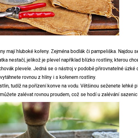
liny mají hluboké kořeny. Zejména bodlák či pampeliška. Najdou se
ka nestačí, jelikož je plevel například blízko rostliny, kterou c
chovák plevele. Jedná se o nástroj v podobě přirovnatelné úzké d
 vytáhnete rovnou z hlíny i s kořenem rostliny.
lin, tudíž na pořízení konve na vodu. Většinou seženete lehké pla
íž můžete zalévat rovnou proudem, což se hodí u zalévání sazenic