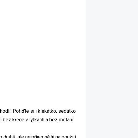
hodlí. Pořiďte si i klekátko, sedátko
t i bez křeče v lýtkách a bez motání
 druhů, ale nejpříjemnější na použití