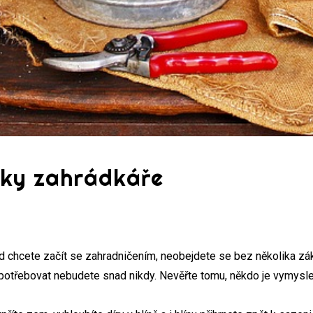
cky zahrádkáře
d chcete začít se zahradničením, neobejdete se bez několika zákla
 je potřebovat nebudete snad nikdy. Nevěřte tomu, někdo je vymysl