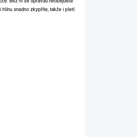
ničce. Bez ní se opravdu neobejdete.
hlínu snadno zkypříte, takže i pletí