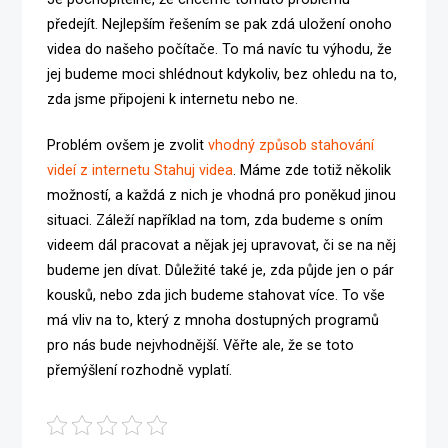
předejít. Nejlepším řešením se pak zdá uložení onoho
videa do našeho počítače. To má navíc tu výhodu, že
jej budeme moci shlédnout kdykoliv, bez ohledu
na to,
zda jsme připojeni k internetu nebo ne.
Problém ovšem je zvolit
vhodný způsob stahování
videí z internetu Stahuj videa
. Máme zde totiž několik
možností, a každá z nich je vhodná pro poněkud jinou
situaci. Záleží například na tom, zda budeme s oním
videem dál pracovat a nějak jej upravovat, či se na něj
budeme jen dívat. Důležité také je, zda půjde jen o pár
kousků, nebo zda jich budeme stahovat více. To vše
má vliv na to, který z mnoha dostupných programů
pro nás bude nejvhodnější. Věřte ale, že se toto
přemýšlení rozhodně vyplatí.