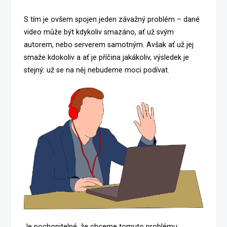
S tím je ovšem spojen jeden závažný problém – dané
video může být kdykoliv smazáno, ať už svým
autorem, nebo serverem samotným. Avšak ať už jej
smaže kdokoliv a ať je příčina jakákoliv, výsledek je
stejný: už se na něj nebudeme moci podívat.
Je pochopitelné, že chceme tomuto problému